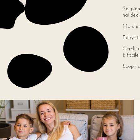
Sei pie
hai deci
Ma chi 
Babysitt
Cerchi u
è facile.
Scopri q