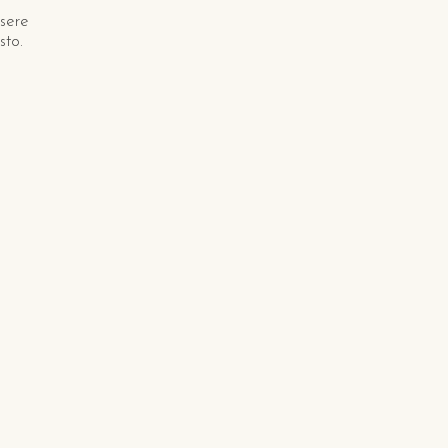
ssere
sto.