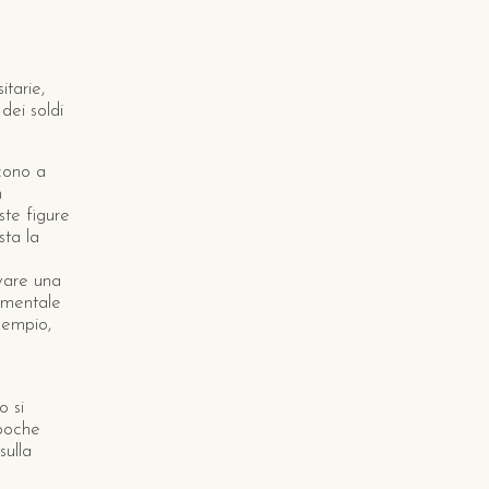
itarie,
dei soldi
scono a
n
ste figure
sta la
ovare una
amentale
sempio,
o si
 poche
sulla