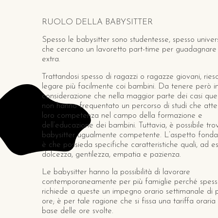
RUOLO DELLA BABYSITTER
Spesso le babysitter sono studentesse, spesso univers
che cercano un lavoretto part-time per guadagnare 
extra.
Trattandosi spesso di ragazzi o ragazze giovani, rie
legare più facilmente coi bambini. Da tenere però i
considerazione che nella maggior parte dei casi que
non hanno frequentato un percorso di studi che atte
loro competenza nel campo della formazione e
dell’educazione dei bambini. Tuttavia, è possibile tr
babysitter ugualmente competente. L’aspetto fond
è che possieda specifiche caratteristiche quali, ad e
dolcezza, gentilezza, empatia e pazienza.
Le babysitter hanno la possibilità di lavorare
contemporaneamente per più famiglie perché spess
richiede a queste un impegno orario settimanale di
ore; è per tale ragione che si fissa una tariffa oraria 
base delle ore svolte.