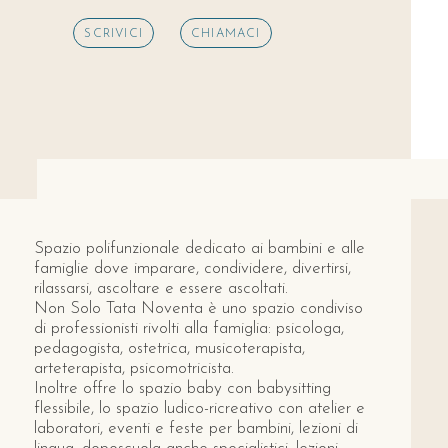
SCRIVICI
CHIAMACI
Spazio polifunzionale dedicato ai bambini e alle
famiglie dove imparare, condividere, divertirsi,
rilassarsi, ascoltare e essere ascoltati.
Non Solo Tata Noventa è uno spazio condiviso
di professionisti rivolti alla famiglia: psicologa,
pedagogista, ostetrica, musicoterapista,
arteterapista, psicomotricista.
Inoltre offre lo spazio baby con babysitting
flessibile, lo spazio ludico-ricreativo con atelier e
laboratori, eventi e feste per bambini, lezioni di